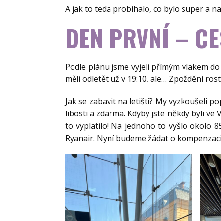
A jak to teda probíhalo, co bylo super a n
DEN PRVNÍ – C
Podle plánu jsme vyjeli přímým vlakem do V
měli odletět už v 19:10, ale… Zpoždění ros
Jak se zabavit na letišti? My vyzkoušeli po
libosti a zdarma. Kdyby jste někdy byli ve 
to vyplatilo! Na jednoho to vyšlo okolo 850
Ryanair. Nyní budeme žádat o kompenzaci z