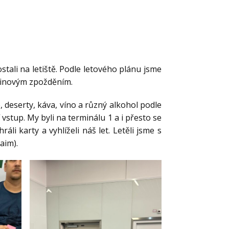
stali na letiště. Podle letového plánu jsme
odinovým zpožděním.
e, deserty, káva, víno a různý alkohol podle
 vstup. My byli na terminálu 1 a i přesto se
áli karty a vyhlíželi náš let. Letěli jsme s
aim).