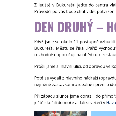
Z letiště v Bukurešti jeďte do centra vl
Průvodčí po vás bude chtít vidět potvrzení
DEN DRUHÝ – 
Když jsme se okolo 11 postupně vzbudili 
Bukurešti. Městu se říká „Paříž východu
rozhodně doporučuji na oběd tuto restaura
Prošli jsme si hlavní ulici, od opravdu ve
Poté se vydali z hlavního nádraží (opravdu
nejméně zastávkami a ideálně i první třídu.
Při západu slunce jsme dorazili do přímoř
ještě skočili do moře a dali si večeři v
Hava