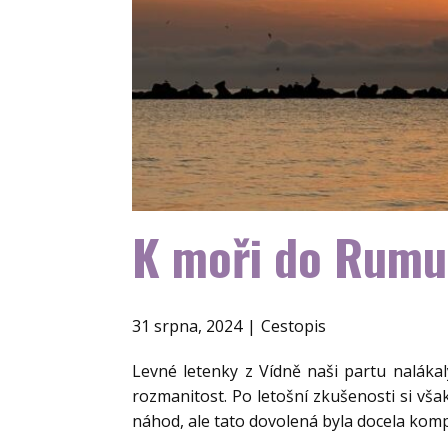
K moři do Rum
31 srpna, 2024
Cestopis
Levné letenky z Vídně naši partu naláka
rozmanitost. Po letošní zkušenosti si vša
náhod, ale tato dovolená byla docela kom