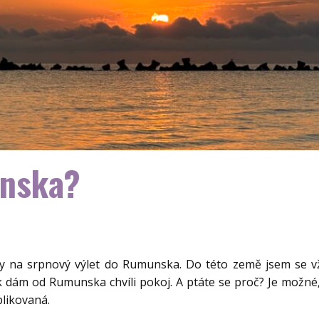
unska?
ly na srpnový výlet do Rumunska. Do této země jsem se vžd
k dám od Rumunska chvíli pokoj. A ptáte se proč? Je možné, 
plikovaná.