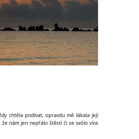
y chtěla podívat, opravdu mě lákala její
že nám jen nepřálo štěstí či se sešlo více