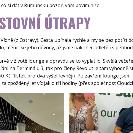
a co si dát v Rumunsku pozor, vám povím níže.
ESTOVNÍ ÚTRAPY
ídně (z Ostravy). Cesta ubíhala rychle a my se bez potíží do
tlo, měnili se jeho důvody, až jsme nakonec odletěli s pětih
prvé v životě lounge a opravdu se to vyplatilo. Skvělá večeř
Vídni na Terminálu 3, tak pro členy Revolut je tam výhodnější
 Kč (lístek pro dva vyšel levněji). Po zavření lounge jsem hr
a zpožděný let víc jak o tři hodiny (přes společnost Cloudcl