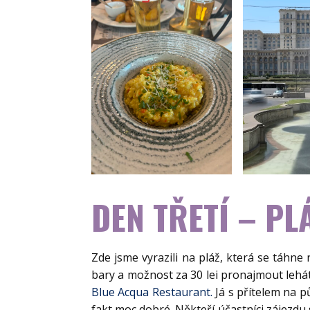
DEN TŘETÍ – PL
Zde jsme vyrazili na pláž, která se táhne 
bary a možnost za 30 lei pronajmout lehátk
Blue Acqua Restaurant.
Já s přítelem na p
fakt moc dobré. Někteří účastníci zájezdu s