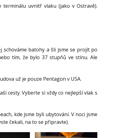
 terminálu uvnitř vlaku (jako v Ostravě).
j schováme batohy a šli jsme se projít po
ebo tím, že bylo 37 stupňů ve stínu. Ale
í budova už je pouze Pentagon v USA.
í cesty. Vyberte si vždy co nejlepší vlak s
each, kde jsme byli ubytování. V noci jsme
ste čekali, na to se připravte).