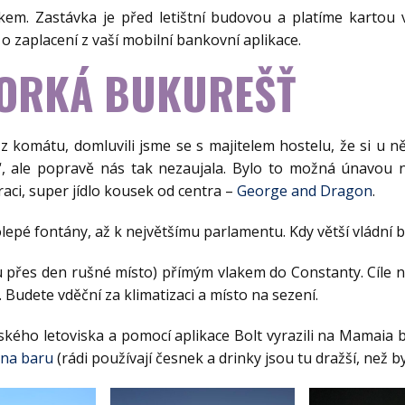
akem. Zastávka je před letištní budovou a platíme kartou v
 o zaplacení z vaší mobilní bankovní aplikace.
HORKÁ BUKUREŠŤ
z komátu, domluvili jsme se s majitelem hostelu, že si u ně
“, ale popravě nás tak nezaujala. Bylo to možná únavou n
ci, super jídlo kousek od centra –
George and Dragon
.
lkolepé fontány, až k největšímu parlamentu. Kdy větší vládn
 přes den rušné místo) přímým vlakem do Constanty. Cíle naš
 Budete vděční za klimatizaci a místo na sezení.
ského letoviska a pomocí aplikace Bolt vyrazili na Mamaia b
na baru
(rádi používají česnek a drinky jsou tu dražší, než by