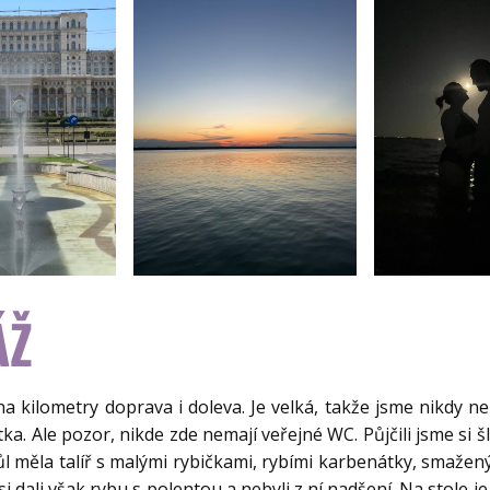
ÁŽ
na kilometry doprava i doleva. Je velká, takže jsme nikdy n
a. Ale pozor, nikde zde nemají veřejné WC. Půjčili jsme si š
ůl měla talíř s malými rybičkami, rybími karbenátky, smaže
i dali však rybu s polentou a nebyli z ní nadšení. Na stole 