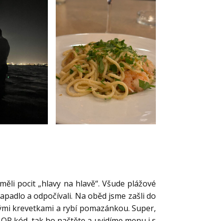
eměli pocit „hlavy na hlavě“. Všude plážové
lapadlo a odpočívali. Na oběd jsme zašli do
nými krevetkami a rybí pomazánkou. Super,
je QR kód, tak ho načtěte a uvidíme menu i s