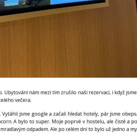
. Ubytování nám mezi tím zrušilo naši rezervaci, i když jsme 
celého večera.
… Vytáhli jsme google a začali hledat hotely, pár jsme obep
orn. A bylo to super. Moje poprvé v hostelu, ale čisté a poh
mradlavým odpadem. Ale po celém dni to bylo už jedno a my