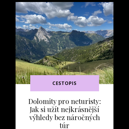
CESTOPIS
Dolomity pro neturisty:
Jak si užít nejkrásnější
výhledy bez náročných
túr