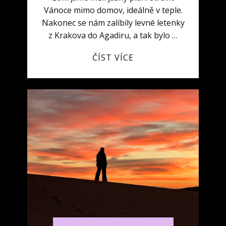
Vánoce mimo domov, ideálně v teple.
Nakonec se nám zalíbily levné letenky
z Krakova do Agadiru, a tak bylo …
ČÍST VÍCE