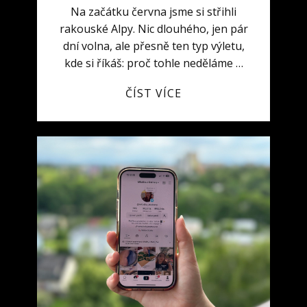
Na začátku června jsme si střihli
rakouské Alpy. Nic dlouhého, jen pár
dní volna, ale přesně ten typ výletu,
kde si říkáš: proč tohle neděláme …
ČÍST VÍCE