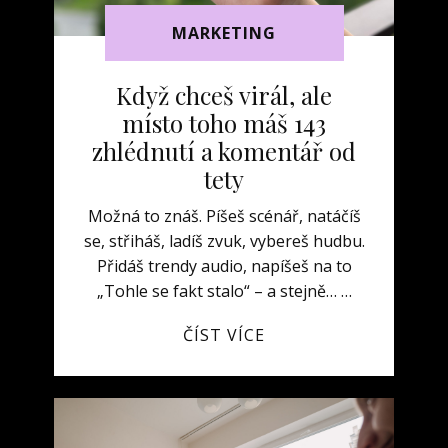
MARKETING
Když chceš virál, ale
místo toho máš 143
zhlédnutí a komentář od
tety
Možná to znáš. Píšeš scénář, natáčíš
se, střiháš, ladíš zvuk, vybereš hudbu.
Přidáš trendy audio, napíšeš na to
„Tohle se fakt stalo“ – a stejně… …
ČÍST VÍCE