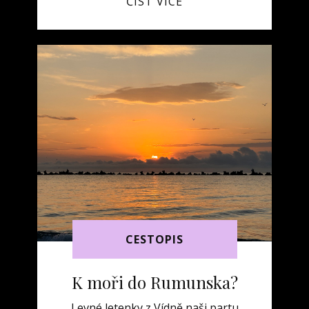
ČÍST VÍCE
CESTOPIS
K moři do Rumunska?
Levné letenky z Vídně naši partu