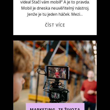
videa! Stačí vám mobil!“ A je to pravda.
Mobil je dneska neuvěřitelný nástroj.
Jenže je tu jeden háček. Mezi…
ČÍST VÍCE
MARKETING
,
ZE ŽIVOTA