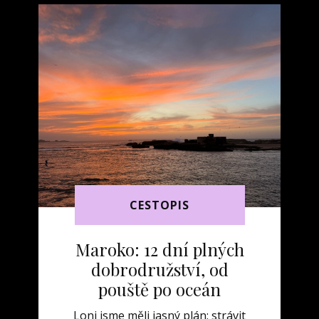
CESTOPIS
Maroko: 12 dní plných
dobrodružství, od
pouště po oceán
Loni jsme měli jasný plán: strávit