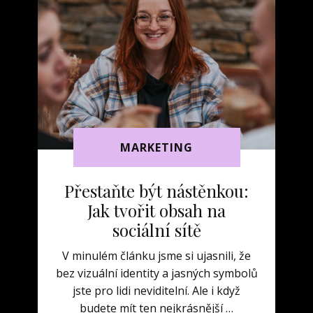
MARKETING
Přestaňte být nástěnkou:
Jak tvořit obsah na
sociální sítě
V minulém článku jsme si ujasnili, že
bez vizuální identity a jasných symbolů
jste pro lidi neviditelní. Ale i když
budete mít ten nejkrásnější …