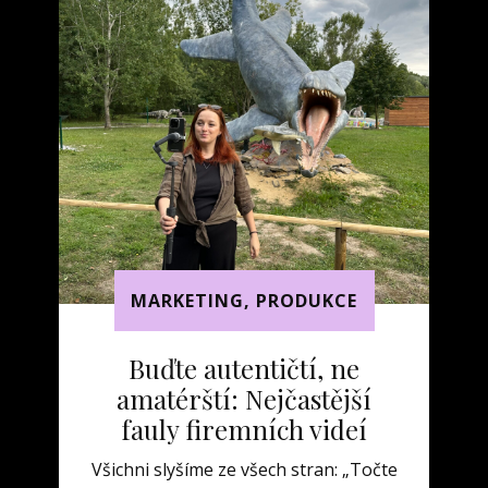
MARKETING
,
PRODUKCE
Buďte autentičtí, ne
amatérští: Nejčastější
fauly firemních videí
Všichni slyšíme ze všech stran: „Točte